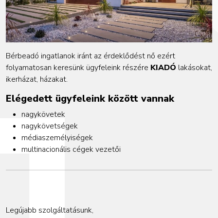
Bérbeadó ingatlanok iránt az érdeklődést nő ezért
folyamatosan keresünk ügyfeleink részére
KIADÓ
lakásokat,
ikerházat, házakat.
Elégedett ügyfeleink között vannak
nagykövetek
nagykövetségek
médiaszemélyiségek
multinacionális cégek vezetői
Legújabb szolgáltatásunk,