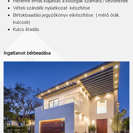
Hetente email kiajánlás a kollégák számára / vevőinknek
Vételi szándék nyilatkozat
készítése
Birtokbaadási jegyzőkönyv elkészítése
( mérő órák,
kulcsok)
Kulcs átadás
Ingatlanok bérbeadása