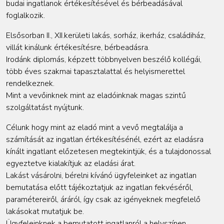
budai ingatlanok értékesítésével és bérbeadásával
foglalkozik.
Elsősorban II., XII.kerületi lakás, sorház, ikerház, családiház,
villát kinálunk értékesítésre, bérbeadásra.
Irodánk diplomás, képzett többnyelven beszélő kollégái,
több éves szakmai tapasztalattal és helyismerettel
rendelkeznek.
Mint a vevőinknek mint az eladóinknak magas szintű
szolgáltatást nyújtunk.
Célunk hogy mint az eladó mint a vevő megtalálja a
számítását az ingatlan értékesítésénél, ezért az eladásra
kínált ingatlant előzetesen megtekintjük, és a tulajdonossal
egyeztetve kialakítjuk az eladási árat.
Lakást vásárolni, bérelni kívánó ügyfeleinket az ingatlan
bemutatása előtt tájékoztatjuk az ingatlan fekvéséről,
paramétereiről, áráról, így csak az igényeknek megfelelő
lakásokat mutatjuk be.
Ügyfeleinknek a bemutatott ingatlanról a helyszínen