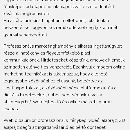
fényképes adatlapot adunk alaprajzzal, ezzel a döntést
kívánjuk megkönnyíteni.
Ha az általunk kínált ingatlan mellet dönt, tulajdonlap
beszerzéssel, ügyvéd közreműködéssel segítjük a minél
gyorsabb adás-vételt.
Professzionális marketingkampány a sikeres ingatlanügylet
része a hatékony és figyelemfelkeltő piaci
kommunikációnak. Hirdetéseket készítünk, amelyek kiemelik
az ingatlan előnyeit és vonzerejét. Ezenkívül a modern online
marketing technikákat is alkalmazzuk, hogy a lehető
legnagyobb közönséghez eljussunk, beleértve az
ingatlanportálokat, a közösségi média platformokat és a
digitális hirdetéseket, ebben segítségünkre van a
stilldesign.hu/
web fejlesztő és online marketing profi
csapata.
Web oldalunkon professzionális fénykép, videó, alaprajz, 3D
alaprajz segíti az ingatlanvásárló és bérlő döntését.