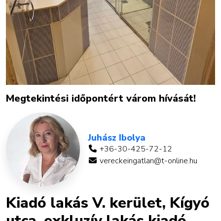
Megtekintési időpontért várom hívását!
Juhász Ibolya
+36-30-425-72-12
vereckeingatlan@t-online.hu
Kiadó lakás V. kerület, Kígyó
utca, exkluzív lakás kiadó