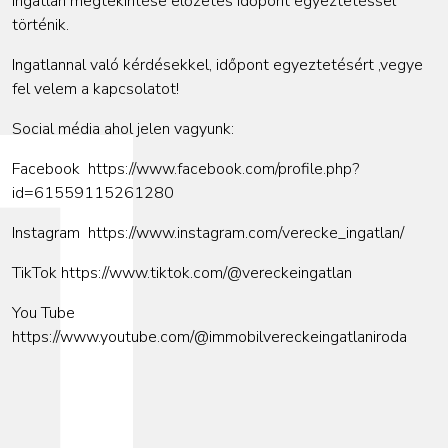
Ingatlan megtekintése előzetes időpont egyeztetéssel
történik.
Ingatlannal való kérdésekkel, időpont egyeztetésért ,vegye
fel velem a kapcsolatot!
Social média ahol jelen vagyunk:
Facebook
https://www.facebook.com/profile.php?
id=61559115261280
Instagram
https://www.instagram.com/verecke_ingatlan/
TikTok
https://www.tiktok.com/@vereckeingatlan
You Tube
https://www.youtube.com/@immobilvereckeingatlaniroda