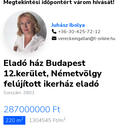
Megtekintési időpontért várom hívását!
Juhász Ibolya
+36-30-425-72-12
vereckeingatlan@t-online.hu
Eladó ház Budapest
12.kerület, Németvölgy
felújított ikerház eladó
Sorszám: 2803
287000000
Ft
2
2
220 m
1304545
Ft/m