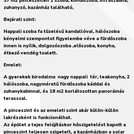
37 m2 pinceszinten 1 szoba, kondiszoba, infraszauna,
zuhanyzó, kazánház található,
Bejárati szint:
Nappali szoba fa tüzelésű kandallóval, hálószoba
kényelmi szempontot figyelembe véve a fürdőszoba
innen is nyílik, dolgozószoba ,előszoba, konyha,
étkező vendég toalett.
Emelet:
A gyerekek birodalma
nagy nappali
tér, teakonyha, 2
hálószoba, nagyméretű fürdőszoba káddal és
zuhanykabinnal, és 18 m2 korlátozottan panorámás
terasszal.
A pinceszint és az emeleti szint akár külön-külön
lakrészként is funkcionálhat.
Az épület a tejes felújításkor hőszigetelést kapott a
pinceszint teljesen szigetelt, a kazánházban a solar