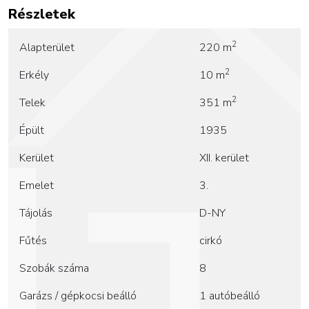
Részletek
2
Alapterület
220 m
2
Erkély
10 m
2
Telek
351 m
Épült
1935
Kerület
XII. kerület
Emelet
3.
Tájolás
D-NY
Fűtés
cirkó
Szobák száma
8
Garázs / gépkocsi beálló
1 autóbeálló