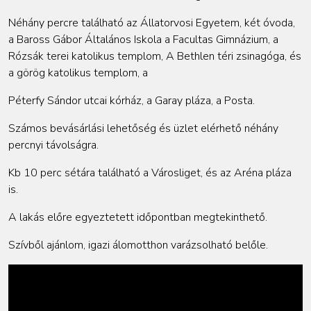
Néhány percre található az Állatorvosi Egyetem, két óvoda,
a Baross Gábor Általános Iskola a Facultas Gimnázium, a
Rózsák terei katolikus templom, A Bethlen téri zsinagóga, és
a görög katolikus templom, a
Péterfy Sándor utcai kórház, a Garay pláza, a Posta.
Számos bevásárlási lehetőség és üzlet elérhető néhány
percnyi távolságra.
Kb 10 perc sétára található a Városliget, és az Aréna pláza
is.
A lakás előre egyeztetett időpontban megtekinthető.
Szívből ajánlom, igazi álomotthon varázsolható belőle.