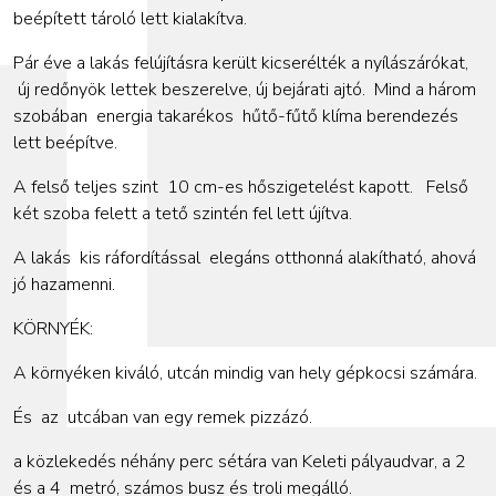
beépített tároló lett kialakítva.
Pár éve a lakás felújításra került kicserélték a nyílászárókat,
új redőnyök lettek beszerelve, új bejárati ajtó. Mind a három
szobában energia takarékos hűtő-fűtő klíma berendezés
lett beépítve.
A felső teljes szint 10 cm-es hőszigetelést kapott. Felső
két szoba felett a tető szintén fel lett újítva.
A lakás kis ráfordítással elegáns otthonná alakítható, ahová
jó hazamenni.
KÖRNYÉK:
A környéken kiváló, utcán mindig van hely gépkocsi számára.
És
az
utcában van egy remek pizzázó.
a közlekedés néhány perc sétára van Keleti pályaudvar, a 2
és a 4 metró, számos busz és troli megálló.