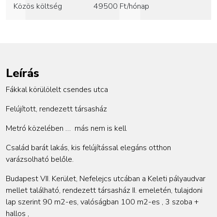
Közös költség
49500
Ft/hónap
Leírás
Fákkal körülölelt csendes utca
Felújított, rendezett társasház
Metró közelében …
más nem is kell
Család barát lakás, kis felújítással elegáns otthon
varázsolható belőle.
Budapest VII. Kerület, Nefelejcs utcában a Keleti pályaudvar
mellet található, rendezett társasház II. emeletén, tulajdoni
lap szerint 90 m2-es, valóságban 100 m2-es , 3 szoba +
hallos ,