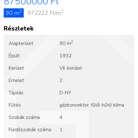
87500000
Ft
2
2
90 m
972222
Ft/m
Részletek
2
Alapterület
90 m
Épült
1932
Kerület
VII. kerület
Emelet
2.
Tájolás
D-NY
Fűtés
gázkonvektor, fűtő-hűtő klíma
Szobák száma
4
Fürdőszobák száma
1