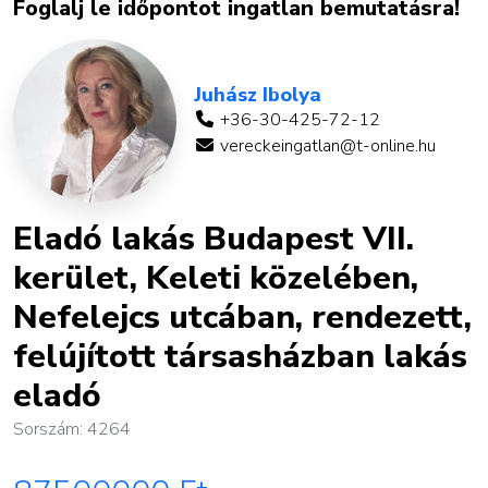
Foglalj le időpontot ingatlan bemutatásra!
Juhász Ibolya
+36-30-425-72-12
vereckeingatlan@t-online.hu
Eladó lakás Budapest VII.
kerület, Keleti közelében,
Nefelejcs utcában, rendezett,
felújított társasházban lakás
eladó
Sorszám: 4264