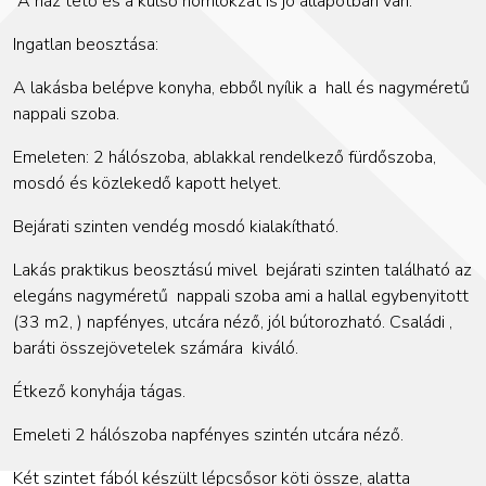
A ház tető és a külső homlokzat is jó állapotban van.
Ingatlan beosztása:
A lakásba belépve konyha, ebből nyílik a
hall és nagyméretű
nappali szoba.
Emeleten: 2 hálószoba, ablakkal rendelkező fürdőszoba,
mosdó és közlekedő kapott helyet.
Bejárati szinten vendég mosdó kialakítható.
Lakás praktikus beosztású mivel bejárati szinten található az
elegáns nagyméretű nappali szoba ami a hallal egybenyitott
(33 m2, ) napfényes, utcára néző, jól bútorozható. Családi ,
baráti összejövetelek számára kiváló.
Étkező konyhája tágas.
Emeleti 2 hálószoba napfényes szintén utcára néző.
Két szintet fából készült lépcsősor köti össze, alatta